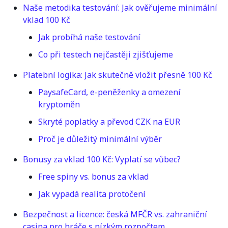
Naše metodika testování: Jak ověřujeme minimální
vklad 100 Kč
Jak probíhá naše testování
Co při testech nejčastěji zjišťujeme
Platební logika: Jak skutečně vložit přesně 100 Kč
PaysafeCard, e-peněženky a omezení
kryptoměn
Skryté poplatky a převod CZK na EUR
Proč je důležitý minimální výběr
Bonusy za vklad 100 Kč: Vyplatí se vůbec?
Free spiny vs. bonus za vklad
Jak vypadá realita protočení
Bezpečnost a licence: česká MFČR vs. zahraniční
casina pro hráče s nízkým rozpočtem