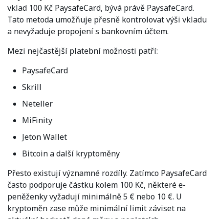
vklad 100 Kč PaysafeCard, bývá právě PaysafeCard.
Tato metoda umožňuje přesně kontrolovat výši vkladu
a nevyžaduje propojení s bankovním účtem.
Mezi nejčastější platební možnosti patří:
PaysafeCard
Skrill
Neteller
MiFinity
Jeton Wallet
Bitcoin a další kryptoměny
Přesto existují významné rozdíly. Zatímco PaysafeCard
často podporuje částku kolem 100 Kč, některé e-
peněženky vyžadují minimálně 5 € nebo 10 €. U
kryptoměn zase může minimální limit záviset na