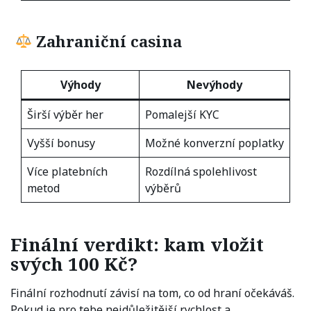
Zahraniční casina
Výhody
Nevýhody
Širší výběr her
Pomalejší KYC
Vyšší bonusy
Možné konverzní poplatky
Více platebních
Rozdílná spolehlivost
metod
výběrů
Finální verdikt: kam vložit
svých 100 Kč?
Finální rozhodnutí závisí na tom, co od hraní očekáváš.
Pokud je pro tebe nejdůležitější rychlost a