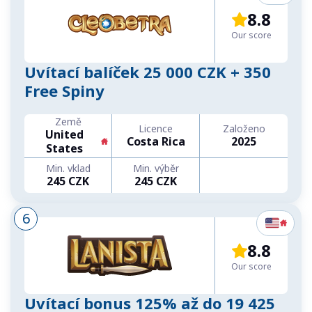
8.8
Our score
Uvítací balíček 25 000 CZK + 350
Free Spiny
Země
Licence
Založeno
United
Costa Rica
2025
States
Min. vklad
Min. výběr
245 CZK
245 CZK
6
8.8
Our score
Uvítací bonus 125% až do 19 425