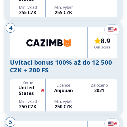
Min. vklad
Min. výběr
255 CZK
255 CZK
4
8.9
Our score
Uvítací bonus 100% až do 12 500
CZK + 200 FS
Země
Licence
Založeno
United
Anjouan
2021
States
Min. vklad
Min. výběr
250 CZK
250 CZK
5