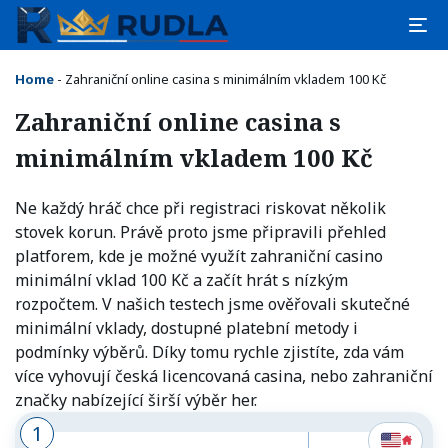
Home
-
Zahraniční online casina s minimálním vkladem 100 Kč
Zahraniční online casina s
minimálním vkladem 100 Kč
Ne každý hráč chce při registraci riskovat několik
stovek korun. Právě proto jsme připravili přehled
platforem, kde je možné využít zahraniční casino
minimální vklad 100 Kč a začít hrát s nízkým
rozpočtem. V našich testech jsme ověřovali skutečné
minimální vklady, dostupné platební metody i
podmínky výběrů. Díky tomu rychle zjistíte, zda vám
více vyhovují česká licencovaná casina, nebo zahraniční
značky nabízející širší výběr her.
1