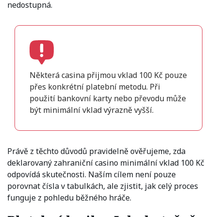
nedostupná.
Některá casina přijmou vklad 100 Kč pouze
přes konkrétní platební metodu. Při
použití bankovní karty nebo převodu může
být minimální vklad výrazně vyšší.
Právě z těchto důvodů pravidelně ověřujeme, zda
deklarovaný zahraniční casino minimální vklad 100 Kč
odpovídá skutečnosti. Naším cílem není pouze
porovnat čísla v tabulkách, ale zjistit, jak celý proces
funguje z pohledu běžného hráče.