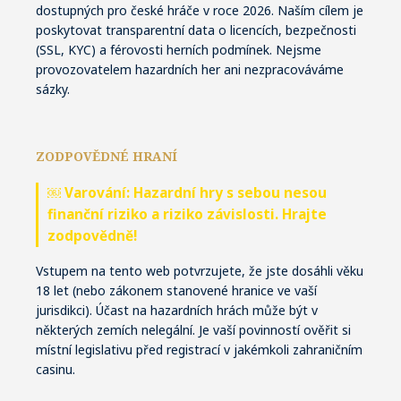
dostupných pro české hráče v roce 2026. Naším cílem je
poskytovat transparentní data o licencích, bezpečnosti
(SSL, KYC) a férovosti herních podmínek. Nejsme
provozovatelem hazardních her ani nezpracováváme
sázky.
ZODPOVĚDNÉ HRANÍ
￼ Varování: Hazardní hry s sebou nesou
finanční riziko a riziko závislosti. Hrajte
zodpovědně!
Vstupem na tento web potvrzujete, že jste dosáhli věku
18 let (nebo zákonem stanovené hranice ve vaší
jurisdikci). Účast na hazardních hrách může být v
některých zemích nelegální. Je vaší povinností ověřit si
místní legislativu před registrací v jakémkoli zahraničním
casinu.