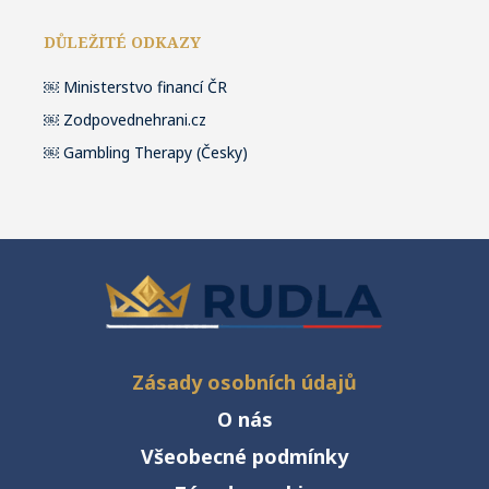
DŮLEŽITÉ ODKAZY
￼
Ministerstvo financí ČR
￼
Zodpovednehrani.cz
￼
Gambling Therapy (Česky)
Zásady osobních údajů
O nás
Všeobecné podmínky