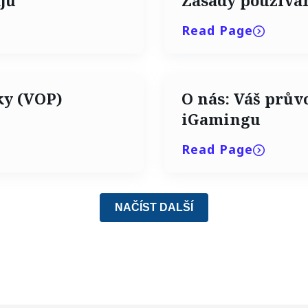
jů
Zásady používá
Read Page
ky (VOP)
O nás: Váš prův
iGamingu
Read Page
NAČÍST DALŠÍ