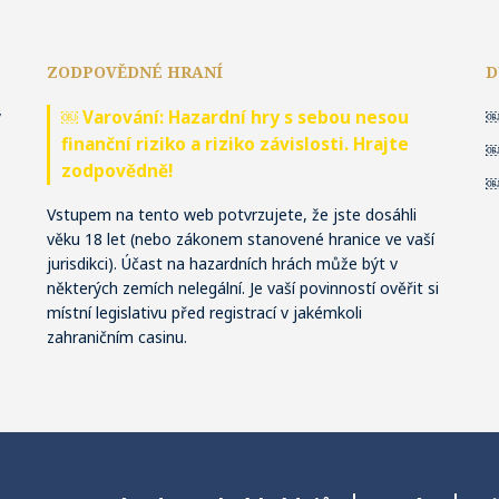
ZODPOVĚDNÉ HRANÍ
D
ý
￼ Varování: Hazardní hry s sebou nesou
finanční riziko a riziko závislosti. Hrajte
zodpovědně!
Vstupem na tento web potvrzujete, že jste dosáhli
věku 18 let (nebo zákonem stanovené hranice ve vaší
jurisdikci). Účast na hazardních hrách může být v
některých zemích nelegální. Je vaší povinností ověřit si
místní legislativu před registrací v jakémkoli
zahraničním casinu.