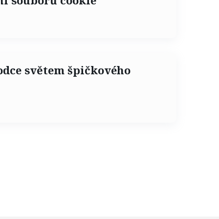
ní souborů cookie
odce světem špičkového